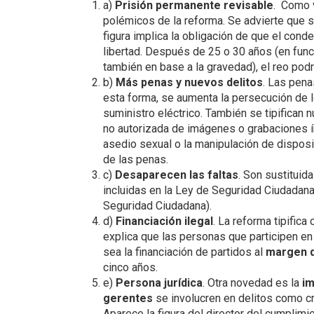
a)
Prisión permanente revisable
. Como 
polémicos de la reforma. Se advierte que s
figura implica la obligación de que el con
libertad. Después de 25 o 30 años (en funci
también en base a la gravedad), el reo podrá
b)
Más penas y nuevos delitos
. Las pena
esta forma, se aumenta la persecución de l
suministro eléctrico. También se tipifican 
no autorizada de imágenes o grabaciones í
asedio sexual o la manipulación de disposit
de las penas.
c)
Desaparecen las faltas
. Son sustituid
incluidas en la Ley de Seguridad Ciudadan
Seguridad Ciudadana).
d)
Financiación ilegal
. La reforma tipifica 
explica que las personas que participen en 
sea la financiación de partidos al
margen d
cinco años.
e)
Persona jurídica
. Otra novedad es la
im
gerentes
se involucren en delitos como cr
Aparece la figura del director del cumplimi