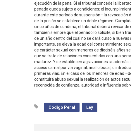
ejecución de la pena. Si el tribunal concede la liberta
penado queda sujeto a condiciones: el incumplimient
durante este período de suspensión– la revocación de
de la prisión se establece un doble régimen. Cumplida
cinco años de condena, el tribunal deberá revisar de o
también siempre que el penado lo solicite, si bien tr
de un año dentro del cual no se dará curso a nuevas 
importante, se eleva la edad del consentimiento sexua
de carácter sexual con menores de dieciséis años se
que se trate de relaciones consentidas con una pers
madurez. Y se establecen agravaciones si, además, co
acceso carnal por vía vaginal, anal o bucal, o introd
primeras vías. En el caso de los menores de edad –
constituirá abuso sexual la realización de actos se
reconocida de confianza, autoridad o influencia sobre
Código Penal
Ley