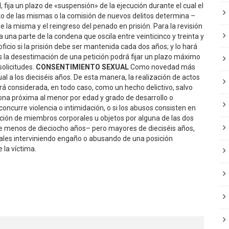
d, fija un plazo de «suspensión» de la ejecución durante el cual el
o de las mismas o la comisión de nuevos delitos determina –
 la misma y el reingreso del penado en prisión. Para la revisión
 una parte de la condena que oscila entre veinticinco y treinta y
ficio si la prisión debe ser mantenida cada dos años; y lo hará
as la desestimación de una petición podrá fijar un plazo máximo
solicitudes.
CONSENTIMIENTO SEXUAL
Como novedad más
l a los dieciséis años. De esta manera, la realización de actos
rá considerada, en todo caso, como un hecho delictivo, salvo
ona próxima al menor por edad y grado de desarrollo o
ncurre violencia o intimidación, o si los abusos consisten en
ucción de miembros corporales u objetos por alguna de las dos
de menos de dieciocho años– pero mayores de dieciséis años,
xuales interviniendo engaño o abusando de una posición
 la víctima.