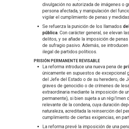
divulgación no autorizada de imágenes o gr
persona afectada, y manipulación del funci
vigilar el cumplimiento de penas y medidas
Se refuerza la punición de los llamados
de
pública
. Con carácter general, se elevan la
delitos, y se añade la imposición de penas 
de sufragio pasivo. Además, se introducen n
ilegal de partidos políticos.
PRISIÓN PERMANENTE REVISABLE
La reforma introduce una nueva pena de
pr
únicamente en supuestos de excepcional 
del Jefe del Estado o de su heredero, de 
graves de genocidio o de crímenes de lesa
extraordinaria mediante la imposición de u
permanente), si bien sujeta a un régi1men d
relevante de la condena, cuya duración dep
naturaleza, acreditada la reinserción del p
cumplimiento de ciertas exigencias, en part
La reforma prevé la imposición de una pen