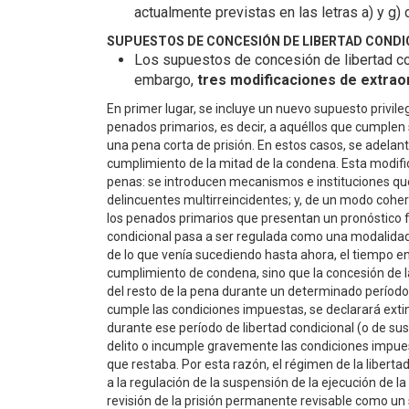
actualmente previstas en las letras a) y g) 
SUPUESTOS DE CONCESIÓN DE LIBERTAD CONDI
Los supuestos de concesión de libertad cond
embargo,
tres modificaciones de extraor
En primer lugar, se incluye un nuevo supuesto privileg
penados primarios, es decir, a aquéllos que cumplen
una pena corta de prisión. En estos casos, se adelanta
cumplimiento de la mitad de la condena. Esta modific
penas: se introducen mecanismos e instituciones qu
delincuentes multirreincidentes; y, de un modo coher
los penados primarios que presentan un pronóstico fa
condicional pasa a ser regulada como una modalidad d
de lo que venía sucediendo hasta ahora, el tiempo 
cumplimiento de condena, sino que la concesión de la
del resto de la pena durante un determinado período 
cumple las condiciones impuestas, se declarará extin
durante ese período de libertad condicional (o de su
delito o incumple gravemente las condiciones impues
que restaba. Por esta razón, el régimen de la liberta
a la regulación de la suspensión de la ejecución de la
revisión de la prisión permanente revisable como un 