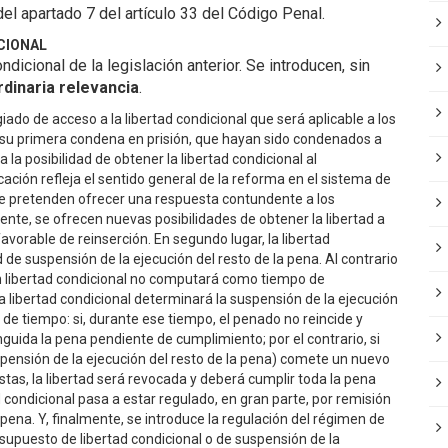
del apartado 7 del artículo 33 del Código Penal.
CIONAL
icional de la legislación anterior. Se introducen, sin
dinaria relevancia
.
iado de acceso a la libertad condicional que será aplicable a los
 su primera condena en prisión, que hayan sido condenados a
 la posibilidad de obtener la libertad condicional al
ación refleja el sentido general de la reforma en el sistema de
e pretenden ofrecer una respuesta contundente a los
ente, se ofrecen nuevas posibilidades de obtener la libertad a
vorable de reinserción. En segundo lugar, la libertad
e suspensión de la ejecución del resto de la pena. Al contrario
en libertad condicional no computará como tiempo de
 libertad condicional determinará la suspensión de la ejecución
de tiempo: si, durante ese tiempo, el penado no reincide y
guida la pena pendiente de cumplimiento; por el contrario, si
spensión de la ejecución del resto de la pena) comete un nuevo
tas, la libertad será revocada y deberá cumplir toda la pena
d condicional pasa a estar regulado, en gran parte, por remisión
 pena. Y, finalmente, se introduce la regulación del régimen de
supuesto de libertad condicional o de suspensión de la