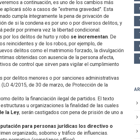
veremos a continuación, es uno de los cambios más
e aplicará sólo a casos de “extrema gravedad”. Esta
denado cumpla íntegramente la pena de privación de
ón de si la condena es por uno o por diversos delitos, y
 pedir por primera vez la libertad condicional.
s por los delitos de hurto y robo
se incrementan
. De
os reincidentes y de los robos, por ejemplo, de
nuevos delitos como el matrimonio forzado, la divulgación
ntimas obtenidas con ausencia de la persona afecta,
ivos de control que sirven para vigilar el cumplimiento
as por delitos menores o por sanciones administrativas
a (LO 4/2015, de 30 de marzo, de Protección de la
A
como delito la financiación ilegal de partidos. El texto
estructuras u organizaciones la finalidad de las cuales
e la Ley
, serán castigados con pena de prisión de uno a
putación para personas jurídicas los directivo o
imen organizado, soborno y tráfico de influencias.
ento normativo (
compliance officer
).