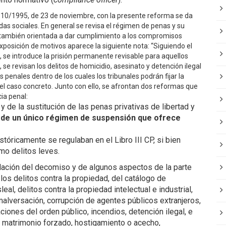
LO 10/1995, de 23 de noviembre, con la presente reforma se da
as sociales. En general se revisa el régimen de penas y su
á también orientada a dar cumplimiento a los compromisos
exposición de motivos aparece la siguiente nota: “Siguiendo el
 se introduce la prisión permanente revisable para aquellos
e revisan los delitos de homicidio, asesinato y detención ilegal
penales dentro de los cuales los tribunales podrán fijar la
l caso concreto. Junto con ello, se afrontan dos reformas que
cia penal:
y de la sustitución de las penas privativas de libertad y
 de un único régimen de suspensión que ofrece
stóricamente se regulaban en el Libro III CP, si bien
mo delitos leves.
ulación del decomiso y de algunos aspectos de la parte
los delitos contra la propiedad, del catálogo de
eal, delitos contra la propiedad intelectual e industrial,
malversación, corrupción de agentes públicos extranjeros,
ciones del orden público, incendios, detención ilegal, e
de matrimonio forzado, hostigamiento o acecho,