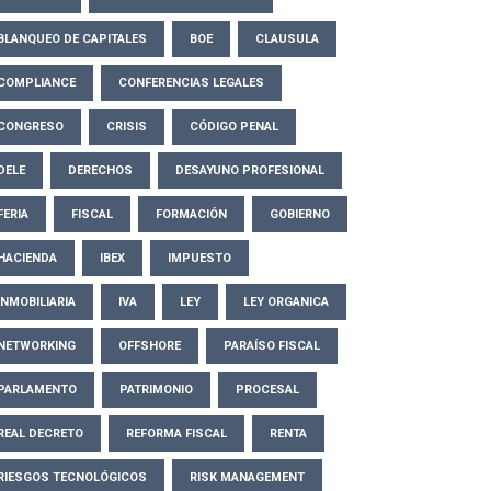
BLANQUEO DE CAPITALES
BOE
CLAUSULA
COMPLIANCE
CONFERENCIAS LEGALES
CONGRESO
CRISIS
CÓDIGO PENAL
DELE
DERECHOS
DESAYUNO PROFESIONAL
FERIA
FISCAL
FORMACIÓN
GOBIERNO
HACIENDA
IBEX
IMPUESTO
INMOBILIARIA
IVA
LEY
LEY ORGANICA
NETWORKING
OFFSHORE
PARAÍSO FISCAL
PARLAMENTO
PATRIMONIO
PROCESAL
REAL DECRETO
REFORMA FISCAL
RENTA
RIESGOS TECNOLÓGICOS
RISK MANAGEMENT