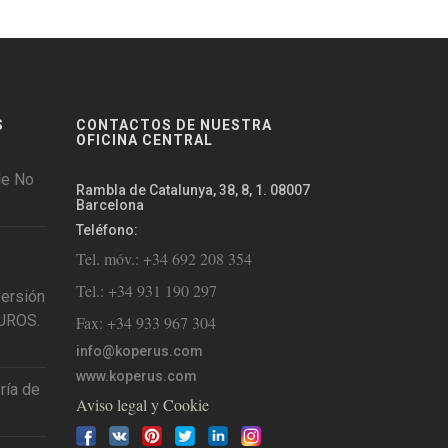
S
CONTACTOS DE NUESTRA
OFICINA CENTRAL
de No
Rambla de Catalunya, 38, 8, 1. 08007
Barcelona
Teléfono:
Tel. móv.: +34 692 208 354
Tel.: +34 931 190 297
versión
EUROS.
Fax: +34 933 967 304
info@koperus.com
www.koperus.com
ría de
Aviso legal y Cookie