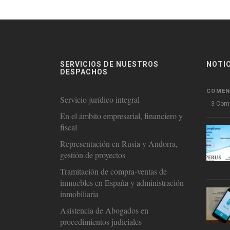
SERVICIOS DE NUESTROS
NOTI
DESPACHOS
COMEN
Servicio jurídico integral
3 Com
En el ámbito empresarial, financiero y
fiscal
Representación en Rusia y Andorra,
gestión de proyectos
Tramitación de compra-ventas de
inmuebles en España y administración
inmobiliaria
Asistencia de Abogados en
procedimientos judiciales