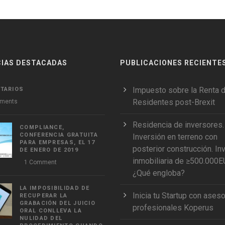
CIAS DESTACADAS
PUBLICACIONES RECIENTE
Impuesto sobre la Renta 
TARIOS
Residentes post-Brexit
ments
Residencia de inversores.
COMPLIANCE,
CONFERENCIA GRATUITA
Inversión en terreno con
PARA EMPRESAS, EL 17
posterior construcción. In
DE ENERO DE 2019
inmobiliaria de ≥500.000
1 Comment
¿Qué engloba?
LA IMPOSIBILIDAD DE
Inicia tu Startup con aseso
RECUPERAR LA
GRABACIÓN DEL JUICIO
profesionales Koperus
ORAL CONLLEVA LA
NULIDAD DEL