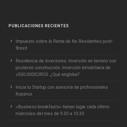
PUBLICACIONES RECIENTES
Impuesto sobre la Renta de No Residentes post-
Brexit
Residencia de inversores. Inversión en terreno con
posterior construcción. Inversión inmobiliaria de
≥500.000EUROS. ¿Qué engloba?
Inicia tu Startup con asesoría de profesionales
Koperus
«Business breakfasts» tienen lugar cada último
miércoles del mes de 9.30 a 10.30