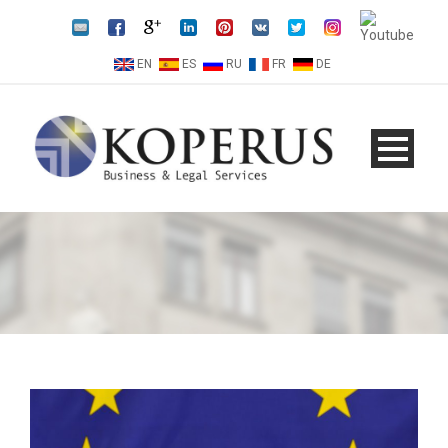
EN
ES
RU
FR
DE