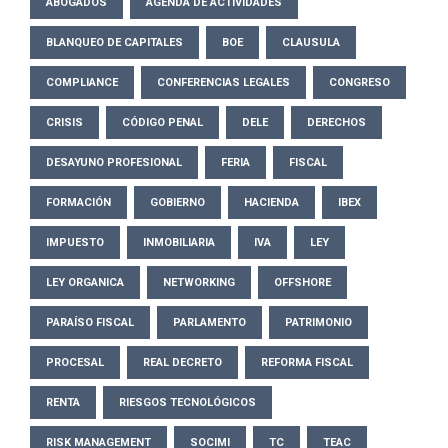
ABOGADOS
AGENDA DE ACTIVIDADES
BLANQUEO DE CAPITALES
BOE
CLAUSULA
COMPLIANCE
CONFERENCIAS LEGALES
CONGRESO
CRISIS
CÓDIGO PENAL
DELE
DERECHOS
DESAYUNO PROFESIONAL
FERIA
FISCAL
FORMACIÓN
GOBIERNO
HACIENDA
IBEX
IMPUESTO
INMOBILIARIA
IVA
LEY
LEY ORGANICA
NETWORKING
OFFSHORE
PARAÍSO FISCAL
PARLAMENTO
PATRIMONIO
PROCESAL
REAL DECRETO
REFORMA FISCAL
RENTA
RIESGOS TECNOLÓGICOS
RISK MANAGEMENT
SOCIMI
TC
TEAC