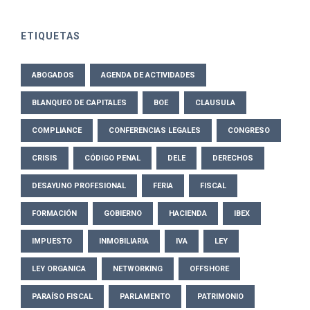
ETIQUETAS
ABOGADOS
AGENDA DE ACTIVIDADES
BLANQUEO DE CAPITALES
BOE
CLAUSULA
COMPLIANCE
CONFERENCIAS LEGALES
CONGRESO
CRISIS
CÓDIGO PENAL
DELE
DERECHOS
DESAYUNO PROFESIONAL
FERIA
FISCAL
FORMACIÓN
GOBIERNO
HACIENDA
IBEX
IMPUESTO
INMOBILIARIA
IVA
LEY
LEY ORGANICA
NETWORKING
OFFSHORE
PARAÍSO FISCAL
PARLAMENTO
PATRIMONIO