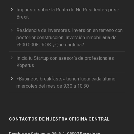
Impuesto sobre la Renta de No Residentes post-
Brexit
Residencia de inversores. Inversión en terreno con
posterior construcción. Inversión inmobiliaria de
≥500.000EUROS. ¿Qué engloba?
Inicia tu Startup con asesoría de profesionales
Koperus
«Business breakfasts» tienen lugar cada último
miércoles del mes de 9.30 a 10.30
CONTACTOS DE NUESTRA OFICINA CENTRAL
Rambla de Catalunya, 38, 8, 1. 08007 Barcelona