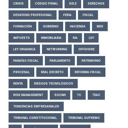
CRISIS
CÓDIGO PENAL
DELE
DERECHOS
DESAYUNO PROFESIONAL
FERIA
FISCAL
FORMACIÓN
GOBIERNO
HACIENDA
IBEX
IMPUESTO
INMOBILIARIA
IVA
LEY
LEY ORGANICA
NETWORKING
OFFSHORE
PARAÍSO FISCAL
PARLAMENTO
PATRIMONIO
PROCESAL
REAL DECRETO
REFORMA FISCAL
RENTA
RIESGOS TECNOLÓGICOS
RISK MANAGEMENT
SOCIMI
TC
TEAC
TENDENCIAS EMPRESARIALES
TRIBUNAL CONSTITUCIONAL
TRIBUNAL SUPREMO