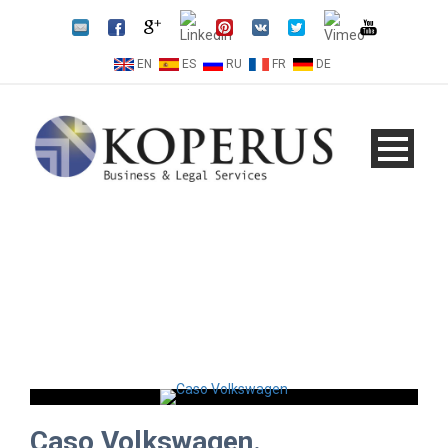
EN
ES
RU
FR
DE
Caso Volkswagen.