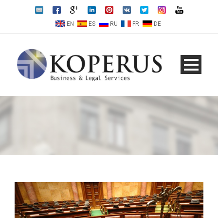
EN
ES
RU
FR
DE