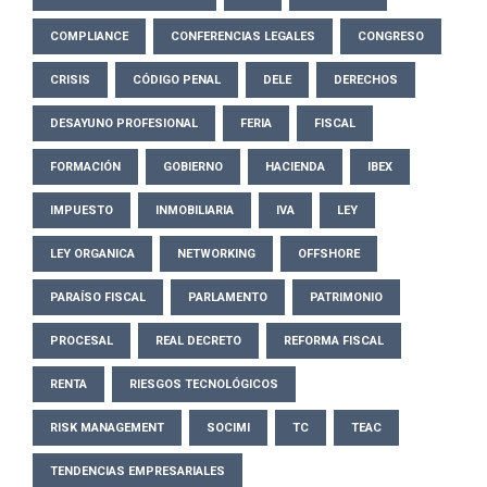
COMPLIANCE
CONFERENCIAS LEGALES
CONGRESO
CRISIS
CÓDIGO PENAL
DELE
DERECHOS
DESAYUNO PROFESIONAL
FERIA
FISCAL
FORMACIÓN
GOBIERNO
HACIENDA
IBEX
IMPUESTO
INMOBILIARIA
IVA
LEY
LEY ORGANICA
NETWORKING
OFFSHORE
PARAÍSO FISCAL
PARLAMENTO
PATRIMONIO
PROCESAL
REAL DECRETO
REFORMA FISCAL
RENTA
RIESGOS TECNOLÓGICOS
RISK MANAGEMENT
SOCIMI
TC
TEAC
TENDENCIAS EMPRESARIALES