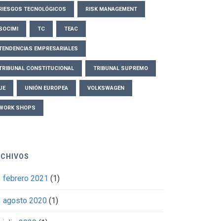
RIESGOS TECNOLÓGICOS
RISK MANAGEMENT
SOCIMI
TC
TEAC
TENDENCIAS EMPRESARIALES
TRIBUNAL CONSTITUCIONAL
TRIBUNAL SUPREMO
UE
UNIÓN EUROPEA
VOLKSWAGEN
WORK SHOPS
RCHIVOS
febrero 2021
(1)
agosto 2020
(1)