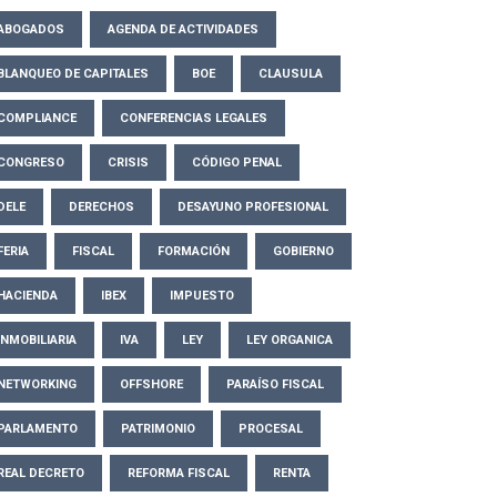
ABOGADOS
AGENDA DE ACTIVIDADES
BLANQUEO DE CAPITALES
BOE
CLAUSULA
COMPLIANCE
CONFERENCIAS LEGALES
CONGRESO
CRISIS
CÓDIGO PENAL
DELE
DERECHOS
DESAYUNO PROFESIONAL
FERIA
FISCAL
FORMACIÓN
GOBIERNO
HACIENDA
IBEX
IMPUESTO
INMOBILIARIA
IVA
LEY
LEY ORGANICA
NETWORKING
OFFSHORE
PARAÍSO FISCAL
PARLAMENTO
PATRIMONIO
PROCESAL
REAL DECRETO
REFORMA FISCAL
RENTA