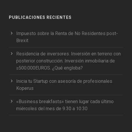
PUBLICACIONES RECIENTES
Impuesto sobre la Renta de No Residentes post-
Brexit
Residencia de inversores. Inversión en terreno con
posterior construcción. Inversión inmobiliaria de
≥500.000EUROS. ¿Qué engloba?
Inicia tu Startup con asesoría de profesionales
Koperus
«Business breakfasts» tienen lugar cada último
miércoles del mes de 9.30 a 10.30