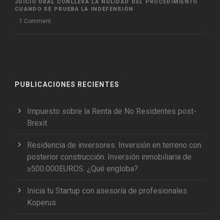
JUICIO ORAL CONLLEVA LA NULIDAD DEL PROCEDIMIENTO
CUANDO SE PRUEBA LA INDEFENSIÓN
1 Comment
PUBLICACIONES RECIENTES
Impuesto sobre la Renta de No Residentes post-
Brexit
Residencia de inversores. Inversión en terreno con
posterior construcción. Inversión inmobiliaria de
≥500.000EUROS. ¿Qué engloba?
Inicia tu Startup con asesoría de profesionales
Koperus