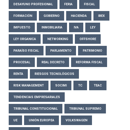
DESAYUNO PROFESIONAL
FERIA
FISCAL
FORMACIÓN
GOBIERNO
HACIENDA
IBEX
IMPUESTO
INMOBILIARIA
IVA
LEY
LEY ORGANICA
NETWORKING
OFFSHORE
PARAÍSO FISCAL
PARLAMENTO
PATRIMONIO
PROCESAL
REAL DECRETO
REFORMA FISCAL
RENTA
RIESGOS TECNOLÓGICOS
RISK MANAGEMENT
SOCIMI
TC
TEAC
TENDENCIAS EMPRESARIALES
TRIBUNAL CONSTITUCIONAL
TRIBUNAL SUPREMO
UE
UNIÓN EUROPEA
VOLKSWAGEN