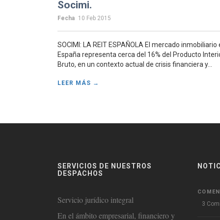
Socimi.
Fecha
10 Feb 2015
SOCIMI: LA REIT ESPAÑOLA El mercado inmobiliario 
España representa cerca del 16% del Producto Interi
Bruto, en un contexto actual de crisis financiera y...
LEER MÁS →
SERVICIOS DE NUESTROS
NOTI
DESPACHOS
COMEN
Servicio jurídico integral
3 Com
En el ámbito empresarial, financiero y