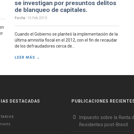
se investigan por presuntos delitos
de blanqueo de capitales.
Fecha
10 Feb 2015
en
or
Cuando el Gobierno se planteó la implementación de la
última amnistía fiscal en el 2012, con el fin de recaudar
de los defraudadores cerca de...
LEER MÁS →
CIAS DESTACADAS
PUBLICACIONES RECIENTE
Impuesto sobre la Renta 
TARIOS
Residentes post-Brexit
ments