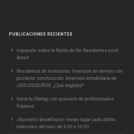
PUBLICACIONES RECIENTES
Impuesto sobre la Renta de No Residentes post-
Brexit
Residencia de inversores. Inversión en terreno con
posterior construcción. Inversión inmobiliaria de
≥500.000EUROS. ¿Qué engloba?
Inicia tu Startup con asesoría de profesionales
Koperus
«Business breakfasts» tienen lugar cada último
miércoles del mes de 9.30 a 10.30