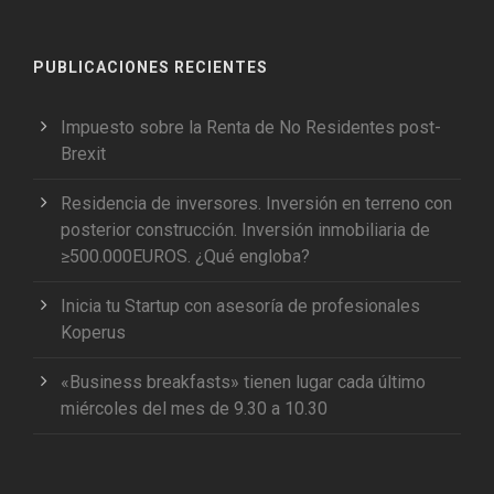
PUBLICACIONES RECIENTES
Impuesto sobre la Renta de No Residentes post-
Brexit
Residencia de inversores. Inversión en terreno con
posterior construcción. Inversión inmobiliaria de
≥500.000EUROS. ¿Qué engloba?
Inicia tu Startup con asesoría de profesionales
Koperus
«Business breakfasts» tienen lugar cada último
miércoles del mes de 9.30 a 10.30